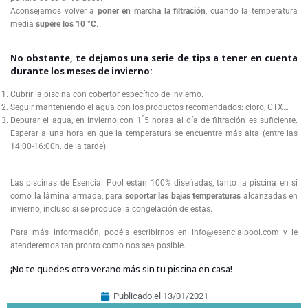
Aconsejamos volver a
poner en marcha la filtración
, cuando la temperatura
media
supere los 10 °C
.
No obstante, te dejamos una serie de
tips
a tener en cuenta
durante los meses de invierno:
Cubrir la piscina con cobertor específico de invierno.
Seguir manteniendo el agua con los productos recomendados: cloro, CTX…
Depurar el agua, en invierno con 1 ́5 horas al día de filtración es suficiente.
Esperar a una hora en que la temperatura se encuentre más alta (entre las
14:00-16:00h. de la tarde).
Las piscinas de Esencial Pool están 100% diseñadas, tanto la piscina en sí
como la lámina armada, para
soportar las bajas temperaturas
alcanzadas en
invierno, incluso si se produce la congelación de estas.
Para más información, podéis escribirnos en info@esencialpool.com y le
atenderemos tan pronto como nos sea posible.
¡No te quedes otro verano más sin tu piscina en casa!
Publicado el
13/01/2021