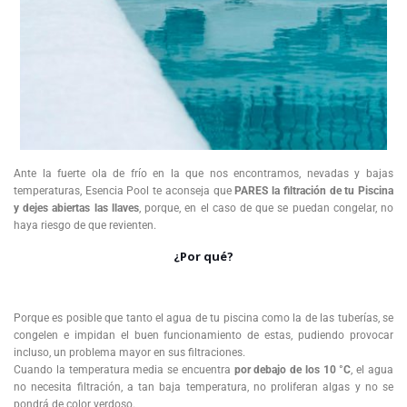
Ante la fuerte ola de frío en la que nos encontramos, nevadas y bajas
temperaturas, Esencia Pool te aconseja que
PARES la filtración de tu Piscina
y dejes abiertas las llaves
, porque, en el caso de que se puedan congelar, no
haya riesgo de que revienten.
¿Por qué?
Porque es posible que tanto el agua de tu piscina como la de las tuberías, se
congelen e impidan el buen funcionamiento de estas, pudiendo provocar
incluso, un problema mayor en sus filtraciones.
Cuando la temperatura media se encuentra
por debajo de los 10 °C
, el agua
no necesita filtración, a tan baja temperatura, no proliferan algas y no se
pondrá de color verdoso.