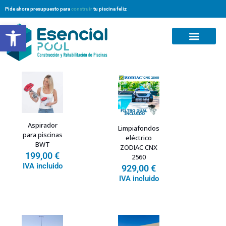
Pide ahora presupuesto para
construir
tu piscina feliz
Abrir barra de herramientas
Preguntas Frecuentes
Aspirador
Limpiafondos
para piscinas
eléctrico
BWT
ZODIAC CNX
199,00
€
2560
IVA incluido
929,00
€
IVA incluido