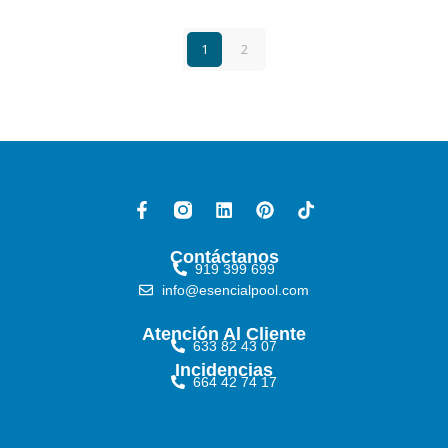
1
2
Contáctanos
919 399 699
info@esencialpool.com
Atención Al Cliente
633 82 43 07
Incidencias
664 42 74 17