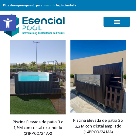
Pide ahora presupuesto para
construir
tu piscina feliz
Abrir barra de herramientas
Preguntas Frecuentes
Piscina Elevada de patio 3 x
Piscina Elevada de patio 3 x
2,2 M con cristal ampliado
1,9 M con cristal extendido
(14PPCO/24 MA)
(21PPCO/24 AR)